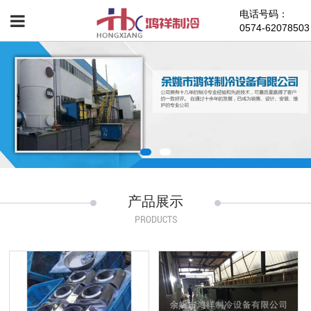
电话号码：
0574-62078503
网站首页
关于我们
产品中心
新闻中心
产品展示
加入我们
PRODUCTS
下载中心
联系方式