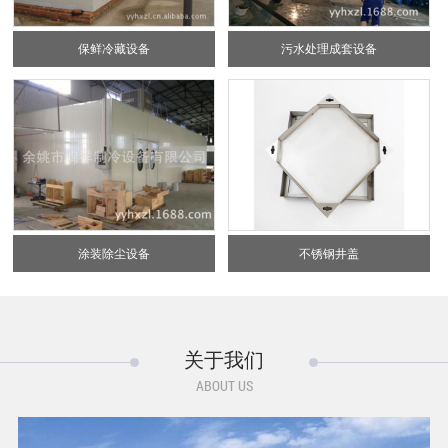
保鲜冷藏设备
污水处理成套设备
涂装除尘设备
不锈钢井盖
关于我们
ABOUT US