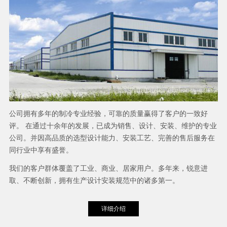
公司拥有多年的制冷专业经验，可靠的质量赢得了客户的一致好
评。 在通过十余年的发展，已成为销售、设计、安装、维护的专业
公司。并因高品质的选型设计能力、安装工艺、完善的售后服务在
同行业中享有盛誉。
我们的客户群体覆盖了工业、商业、居家用户。多年来，锐意进
取、不断创新，拥有生产设计安装规范中的诸多第一。
详细介绍