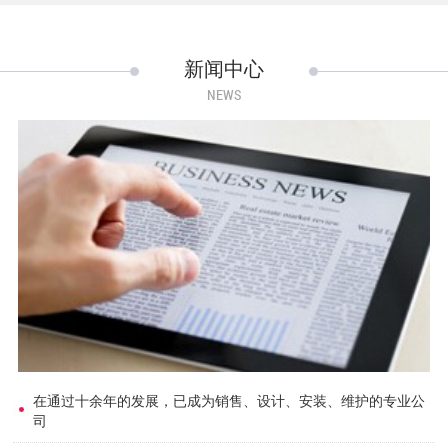
新闻中心
NEWS
在通过十余年的发展，已成为销售、设计、安装、维护的专业公
司