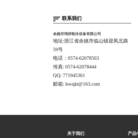
联系我们
余姚市鸿祥制冷设备有限公司
地址:浙江省余姚市临山镇迎凤北路
59号
电话：0574-62078503
传真: 0574-62078444
QQ: 771945361
邮箱: lswqkt@163.com
关于我们
产品