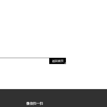
微信扫一扫