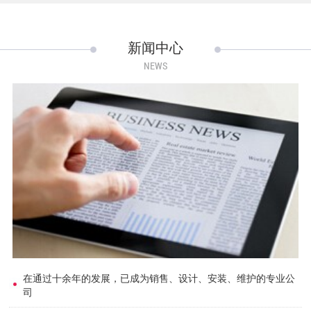
新闻中心
NEWS
在通过十余年的发展，已成为销售、设计、安装、维护的专业公
司