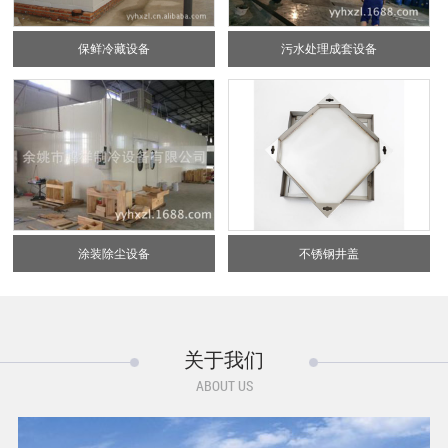
保鲜冷藏设备
污水处理成套设备
涂装除尘设备
不锈钢井盖
关于我们
ABOUT US