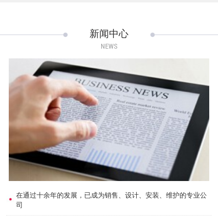
新闻中心
NEWS
在通过十余年的发展，已成为销售、设计、安装、维护的专业公
司