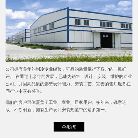
公司拥有多年的制冷专业经验，可靠的质量赢得了客户的一致好
评。 在通过十余年的发展，已成为销售、设计、安装、维护的专业
公司。并因高品质的选型设计能力、安装工艺、完善的售后服务在
同行业中享有盛誉。
我们的客户群体覆盖了工业、商业、居家用户。多年来，锐意进
取、不断创新，拥有生产设计安装规范中的诸多第一。
详细介绍