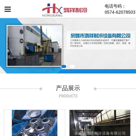
电话号码：
0574-62078503
网站首页
关于我们
产品中心
新闻中心
产品展示
加入我们
PRODUCTS
下载中心
联系方式