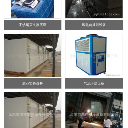
关闭菜单
联系电话:0574-62078503
不锈钢灭火器底座
磷化前处理设备
版权所有：余姚市鸿祥制冷设备有限公司
农业实验设备
气流干燥设备