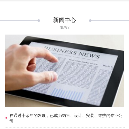
新闻中心
NEWS
在通过十余年的发展，已成为销售、设计、安装、维护的专业公
司